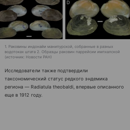
1. Раковины индонайи манипурской, собранные в разных
водотоках штата 2. Образцы раковин паррейсии импхалской
источник:
Новости РАН
Исследователи также подтвердили
таксономический статус редкого эндемика
региона — Radiatula theobaldi, впервые описанного
еще в 1912 году.