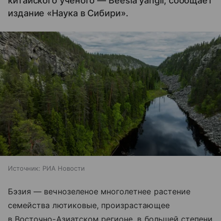
китайского ученого — Beesia yangii, сообщает
издание «Наука в Сибири».
Источник:
РИА Новости
Бэзия — вечнозеленое многолетнее растение
семейства лютиковые, произрастающее
в Восточно-Азиатском регионе, в большей степени