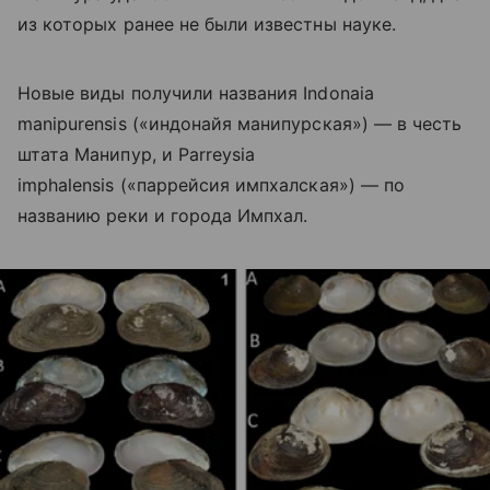
из которых ранее не были известны науке.
Новые виды получили названия Indonaia
manipurensis («индонайя манипурская») — в честь
штата Манипур, и Parreysia
imphalensis («паррейсия импхалская») — по
названию реки и города Импхал.