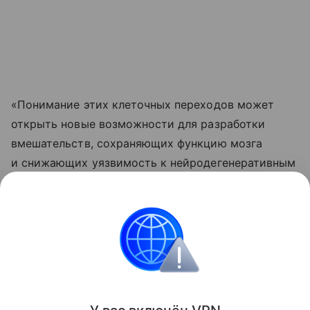
«Понимание этих клеточных переходов может
открыть новые возможности для разработки
вмешательств, сохраняющих функцию мозга
и снижающих уязвимость к нейродегенеративным
заболеваниям», — отметил соавтор работы,
нейробиолог Сянминь Сюй из Калифорнийского
университета.
Биология
Поделиться