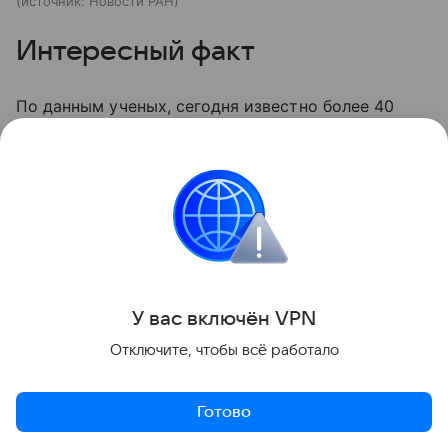
источник:
Новости РАН
Интересный факт
По данным ученых, сегодня известно более 40
вирусов, способных заражать картофель, однако
лишь девять из них наносят основной
экономический ущерб мировому
картофелеводству.
О том, как и когда картофель появился на Земле,
расскажет другой
материал
Hi
-
Tech
Mail
.
У вас включ
ён
V
P
N
Отключите, чтобы всё работало
российские ученые
природа
Биология
Готово
Поделиться