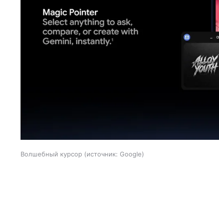
Волшебный курсор
источник:
Google