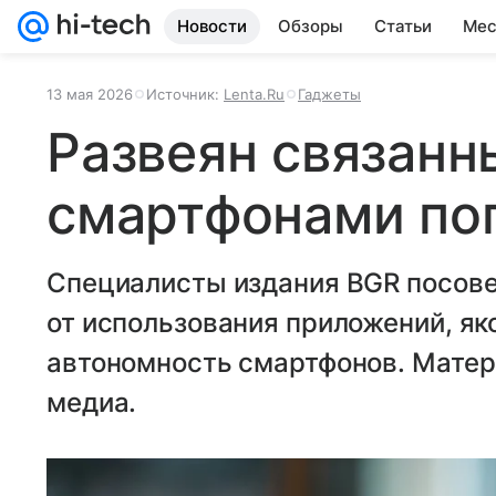
Новости
Обзоры
Статьи
Мес
13 мая 2026
Источник:
Lenta.Ru
Гаджеты
Развеян связанн
смартфонами по
Специалисты издания BGR посове
от использования приложений, я
автономность смартфонов. Матер
медиа.