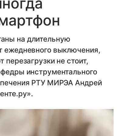
иногда
смартфон
аны на длительную
т ежедневного выключения,
 перезагрузки не стоит,
афедры инструментального
спечения РТУ МИРЭА Андрей
енте.ру».