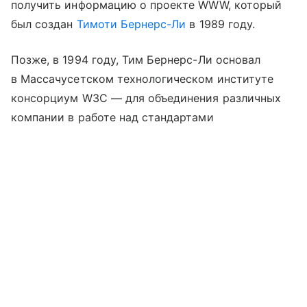
получить информацию о проекте WWW, который
был создан
Тимоти Бернерс-Ли
в 1989 году.
Позже, в 1994 году, Тим Бернерс-Ли основал
в Массачусетском технологическом институте
консорциум W3C — для объединения различных
компании в работе над стандартами
и рекомендациями, используемыми в Интернете.
Выберите комментарий
Выберите комментарий
Выберите комментарий
Именно тогда и начала бурно разрастаться
всемирная паутина, без которой
Информация полезная и актуальная
Информация полезная и актуальная
Информация полезная и актуальная
мы не представляем теперь нашу жизнь.
Заголовок вводит в заблуждение
Заголовок вводит в заблуждение
Заголовок вводит в заблуждение
Материал содержит неполные данные
Материал содержит неполные данные
Материал содержит неполные данные
Материал устарел
Материал устарел
Материал устарел