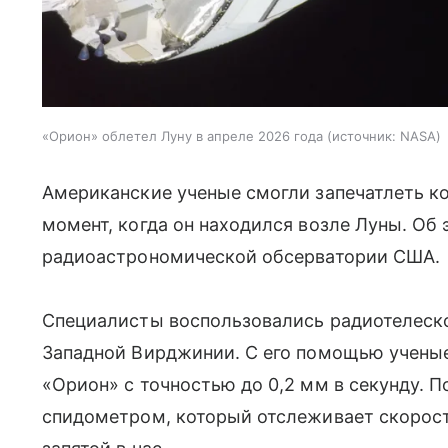
«Орион» облетел Луну в апреле 2026 года
источник:
NASA
Американские ученые смогли запечатлеть к
момент, когда он находился возле Луны. Об
радиоастрономической обсерватории США.
Специалисты воспользовались радиотелеск
Западной Вирджинии. С его помощью учены
«Орион» с точностью до 0,2 мм в секунду. П
спидометром, который отслеживает скорость