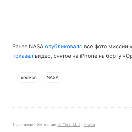
Ранее NASA
опубликовало
все фото миссии 
показал
видео, снятое на iPhone на борту «О
космос
NASA
1 час назад
Источник:
Hi-Tech Mail
Наука