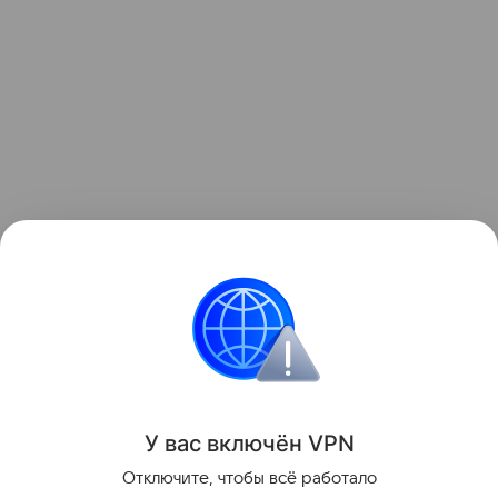
Также недавно рассказывали, что HeyGears
выпустила первый настольный 3D-принтер с
полноцветной печатью. Подробности в
статье.
Поделиться
У вас включ
ён
V
P
N
Отключите, чтобы всё работало