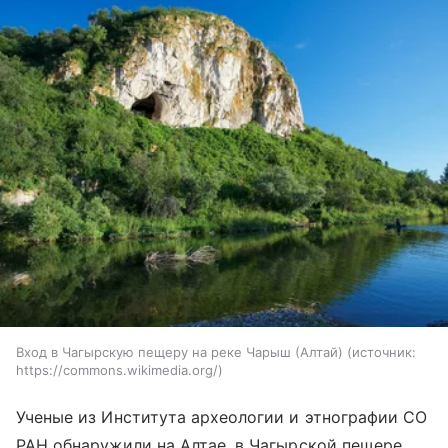
Вход в Чагырскую пещеру на реке Чарыш (Алтай)
источник:
https://commons.wikimedia.org/
Ученые из Института археологии и этнографии СО
РАН обнаружили на Алтае, в Чагырской пещере,