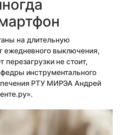
иногда
смартфон
аны на длительную
т ежедневного выключения,
 перезагрузки не стоит,
афедры инструментального
спечения РТУ МИРЭА Андрей
енте.ру».