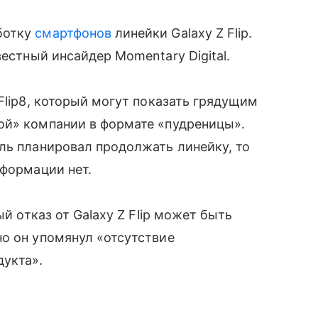
ботку
смартфонов
линейки Galaxy Z Flip.
естный инсайдер Momentary Digital.
Flip8, который могут показать грядущим
ой» компании в формате «пудреницы».
ль планировал продолжать линейку, то
нформации нет.
ый отказ от Galaxy Z Flip может быть
о он упомянул «отсутствие
дукта».