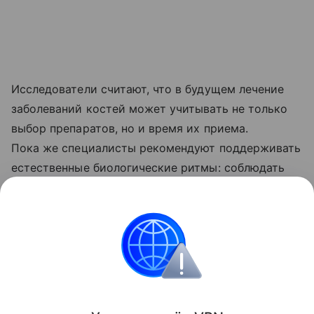
Исследователи считают, что в будущем лечение
заболеваний костей может учитывать не только
выбор препаратов, но и время их приема.
Пока же специалисты рекомендуют поддерживать
естественные биологические ритмы: соблюдать
режим сна, чаще бывать на дневном свету,
не откладывать прием пищи на поздний вечер
и регулярно заниматься физической активностью.
Биология
Поделиться