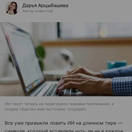
Дарья Арцыбашева
Автор новостей
ИИ-текст теперь не перегружен знаками препинания, а
скорее обделен ими
источник:
Unsplash
Все уже привыкли ловить ИИ на длинном тире —
символе, который вставляли чуть ли не в каждое