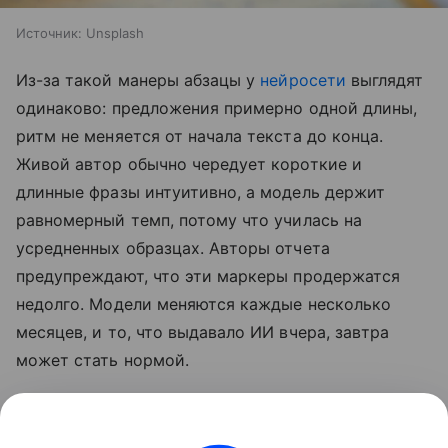
Источник:
Unsplash
Из-за такой манеры абзацы у
нейросети
выглядят
одинаково: предложения примерно одной длины,
ритм не меняется от начала текста до конца.
Живой автор обычно чередует короткие и
длинные фразы интуитивно, а модель держит
равномерный темп, потому что училась на
усредненных образцах. Авторы отчета
предупреждают, что эти маркеры продержатся
недолго. Модели меняются каждые несколько
месяцев, и то, что выдавало ИИ вчера, завтра
может стать нормой.
Также недавно писали, что бумеры воспитывают
внуков на «ИИ-слопе». Подробности в
статье.