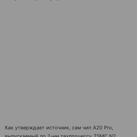
Как утверждает источник, сам чип A20 Pro,
выпускаемый по 2-нм техпроцессу TSMC N2,