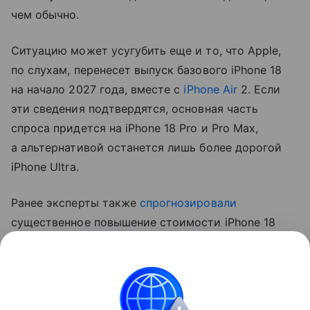
чем обычно.
Ситуацию может усугубить еще и то, что Apple,
по слухам, перенесет выпуск базового iPhone 18
на начало 2027 года, вместе с
iPhone Air
2. Если
эти сведения подтвердятся, основная часть
спроса придется на iPhone 18 Pro и Pro Max,
а альтернативой останется лишь более дорогой
iPhone Ultra.
Ранее эксперты также
спрогнозировали
существенное повышение стоимости iPhone 18
Pro. Аналитик Джефф Пу считает, что цены
вырастут на 250−300 долларов (около 20−24 тыс.
рублей).