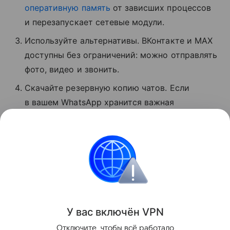
оперативную память
от зависших процессов
и перезапускает сетевые модули.
Используйте альтернативы. ВКонтакте и MAX
доступны без ограничений: можно отправлять
фото, видео и звонить.
Скачайте резервную копию чатов. Если
в вашем WhatsApp хранится важная
информация, экспортируйте данные
мессенджера, пока он хотя бы частично
доступен.
Сбои
Поделиться
У вас включ
ён
V
P
N
Отключите, чтобы всё работало