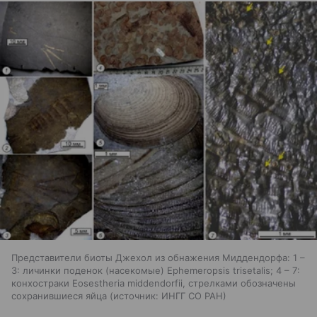
Представители биоты Джехол из обнажения Миддендорфа: 1 –
3: личинки поденок (насекомые) Ephemeropsis trisetalis; 4 – 7:
конхостраки Eosestheria middendorfii, стрелками обозначены
сохранившиеся яйца
источник:
ИНГГ СО РАН