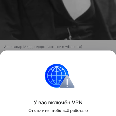
Александр Миддендорф
источник:
wikimedia
Недавно российские палеонтологи
развенчали
мифы
об ужасах массовых вымираний.
российские ученые
археология
Биология
Поделиться
У вас включ
ён
V
P
N
Отключите, чтобы всё работало