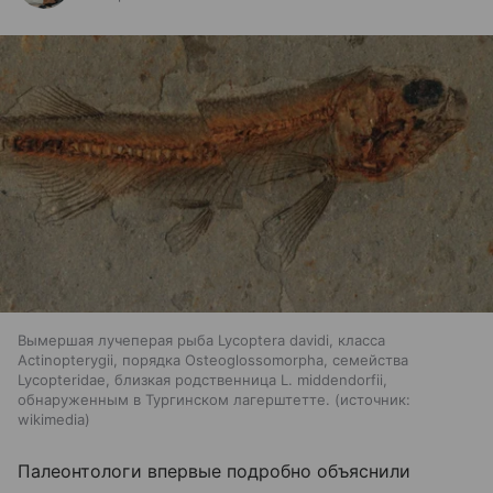
Вымершая лучеперая рыба Lycoptera davidi, класса
Actinopterygii, порядка Osteoglossomorpha, семейства
Lycopteridae, близкая родственница L. middendorfii,
обнаруженным в Тургинском лагерштетте.
источник:
wikimedia
Палеонтологи впервые подробно объяснили