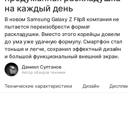
на каждый день
В новом Samsung Galaxy Z Flip8 компания не
пытается переизобрести формат
раскладушки. Вместо этого корейцы довели
до ума уже удачную формулу. Смартфон стал
тоньше и легче, сохранил эффектный дизайн
и большой функциональный внешний экран.
Даниил Султанов
Автор обзоров техники
Технические характеристики
Дизайн
Диспле
Выберите комментарий
Выберите комментарий
Выберите комментарий
Выберите комментарий
Информация полезная и актуальная
Информация полезная и актуальная
Информация полезная и актуальная
Информация полезная и актуальная