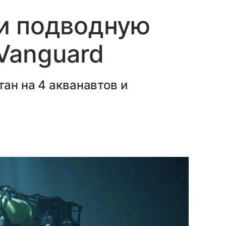
и подводную
Vanguard
ан на 4 акванавтов и