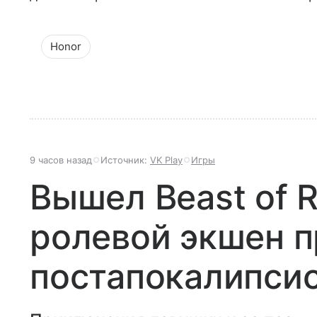
Honor
9 часов назад
Источник:
VK Play
Игры
Вышел Beast of R
ролевой экшен п
постапокалипсис