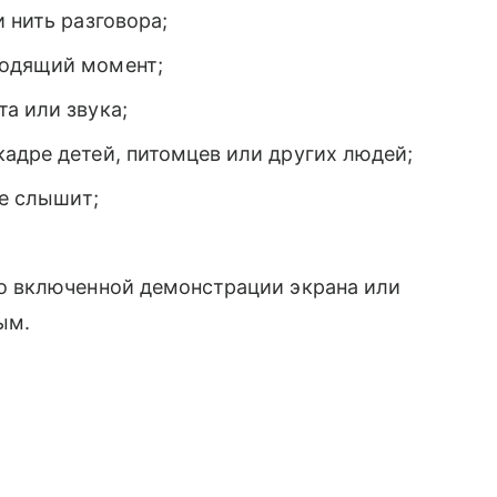
 нить разговора;
ходящий момент;
а или звука;
адре детей, питомцев или других людей;
не слышит;
 о включенной демонстрации экрана или
ым.