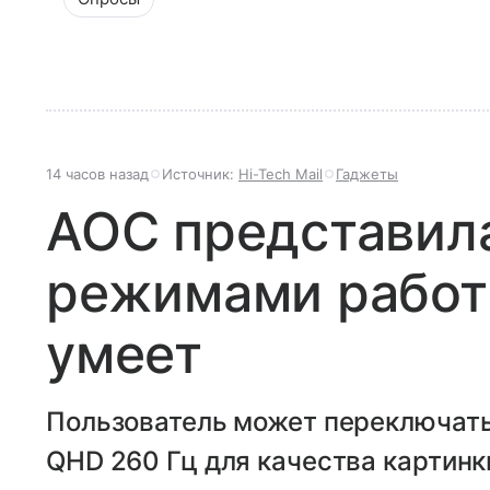
14 часов назад
Источник:
Hi-Tech Mail
Гаджеты
AOC представила
режимами работ
умеет
Пользователь может переключат
QHD 260 Гц для качества картинки