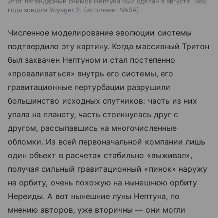
Этот легендарный снимок Нептуна был сделан в августе 1989
года зондом Voyager 2.
источник:
NASA
Численное моделирование эволюции системы
подтвердило эту картину. Когда массивный Тритон
был захвачен Нептуном и стал постепенно
«проваливаться» внутрь его системы, его
гравитационные пертурбации разрушили
большинство исходных спутников: часть из них
упала на планету, часть столкнулась друг с
другом, рассыпавшись на многочисленные
обломки. Из всей первоначальной компании лишь
один объект в расчетах стабильно «выживал»,
получая сильный гравитационный «пинок» наружу
на орбиту, очень похожую на нынешнюю орбиту
Нереиды. А вот нынешние луны Нептуна, по
мнению авторов, уже вторичны — они могли