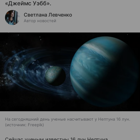
«Джеймс Уэбб».
Светлана Левченко
Автор новостей
На сегодняшний день ученые насчитывают у Нептуна 16 лун.
источник:
Freepik
Сейчас ученым известны 16 лун Нептуна.