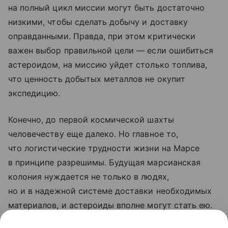
на полный цикл миссии могут быть достаточно
низкими, чтобы сделать добычу и доставку
оправданными. Правда, при этом критически
важен выбор правильной цели — если ошибиться
астероидом, на миссию уйдет столько топлива,
что ценность добытых металлов не окупит
экспедицию.
Конечно, до первой космической шахты
человечеству еще далеко. Но главное то,
что логистические трудности жизни на Марсе
в принципе разрешимы. Будущая марсианская
колония нуждается не только в людях,
но и в надежной системе доставки необходимых
материалов, и астероиды вполне могут стать ею.