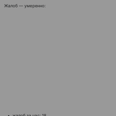
Жалоб — умеренно:
жалоб за час: 18