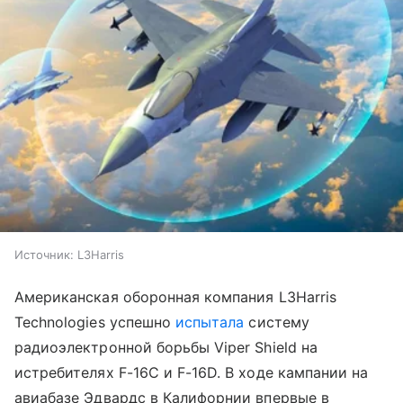
Источник:
L3Harris
Американская оборонная компания L3Harris
Technologies успешно
испытала
систему
радиоэлектронной борьбы Viper Shield на
истребителях F-16C и F-16D. В ходе кампании на
авиабазе Эдвардс в Калифорнии впервые в