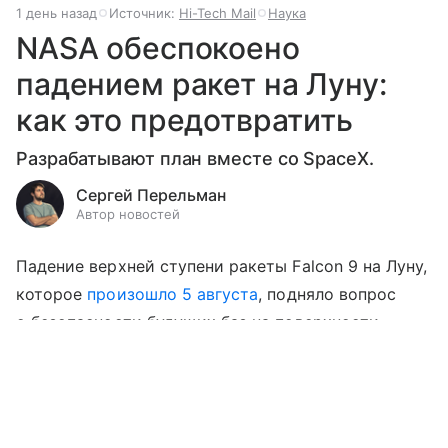
1 день назад
Источник:
Hi-Tech Mail
Наука
NASA обеспокоено
падением ракет на Луну:
как это предотвратить
Разрабатывают план вместе со SpaceX.
Сергей Перельман
Автор новостей
Падение верхней ступени ракеты Falcon 9 на Луну,
которое
произошло 5 августа
, подняло вопрос
о безопасности будущих баз на поверхности
спутника Земли. NASA озадачилось этой
Выберите комментарий
Выберите комментарий
Выберите комментарий
проблемой и уже
обсуждает
ее решение
с крупнейшим оператором космических
Информация полезная и актуальная
Информация полезная и актуальная
Информация полезная и актуальная
запусков — SpaceX.