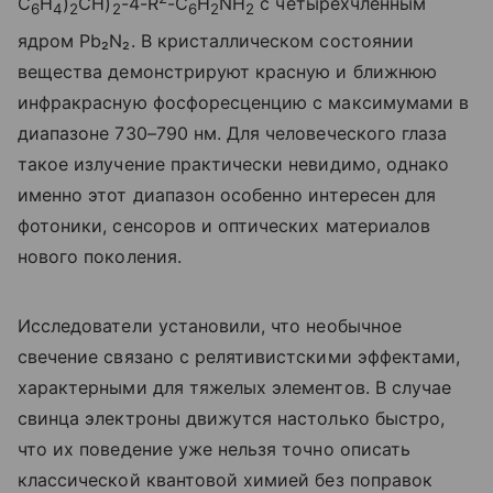
C
H
)
CH)
-4-R
-C
H
NH
с четырехчленным
6
4
2
2
6
2
2
ядром Pb₂N₂. В кристаллическом состоянии
вещества демонстрируют красную и ближнюю
инфракрасную фосфоресценцию с максимумами в
диапазоне 730–790 нм. Для человеческого глаза
такое излучение практически невидимо, однако
именно этот диапазон особенно интересен для
фотоники, сенсоров и оптических материалов
нового поколения.
Исследователи установили, что необычное
свечение связано с релятивистскими эффектами,
характерными для тяжелых элементов. В случае
свинца электроны движутся настолько быстро,
что их поведение уже нельзя точно описать
классической квантовой химией без поправок