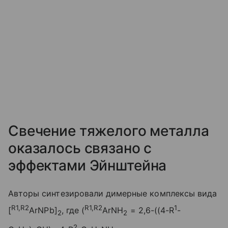
Свечение тяжелого металла
оказалось связано с
эффектами Эйнштейна
Авторы синтезировали димерные комплексы вида
R1,R2
R1,R2
1
[
ArNPb]
, где (
ArNH
= 2,6-((4-R
-
2
2
2