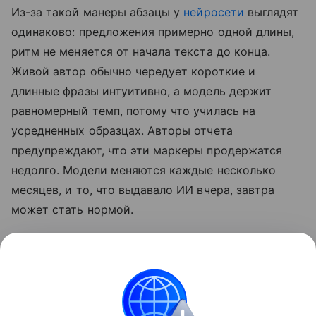
Из-за такой манеры абзацы у
нейросети
выглядят
одинаково: предложения примерно одной длины,
ритм не меняется от начала текста до конца.
Живой автор обычно чередует короткие и
длинные фразы интуитивно, а модель держит
равномерный темп, потому что училась на
усредненных образцах. Авторы отчета
предупреждают, что эти маркеры продержатся
недолго. Модели меняются каждые несколько
месяцев, и то, что выдавало ИИ вчера, завтра
может стать нормой.
Также недавно писали, что бумеры воспитывают
внуков на «ИИ-слопе». Подробности в
статье.