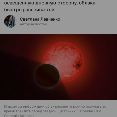
освещенную дневную сторону, облака
быстро рассеиваются.
Светлана Левченко
Автор новостей
Максимум информации об экзопланете можно получить во
время транзита перед звездой.
источник:
Katherine Cain,
Carnegie Science