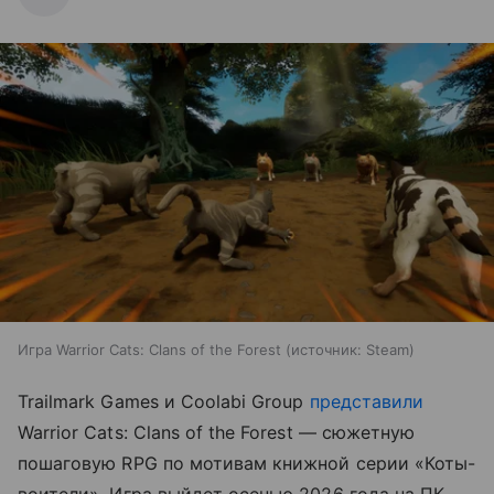
Игра Warrior Cats: Clans of the Forest
источник:
Steam
Trailmark Games и Coolabi Group
представили
Warrior Cats: Clans of the Forest — сюжетную
пошаговую RPG по мотивам книжной серии «Коты-
воители». Игра выйдет осенью 2026 года на ПК