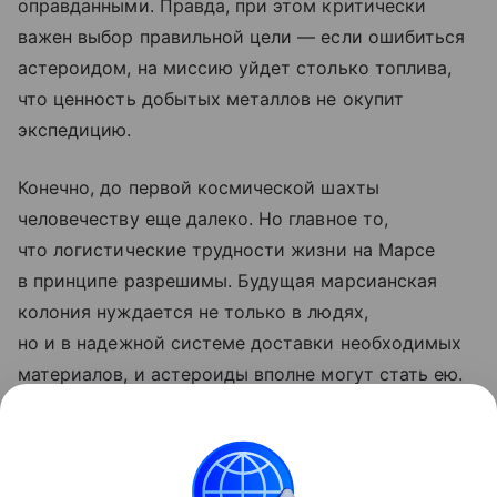
оправданными. Правда, при этом критически
важен выбор правильной цели — если ошибиться
астероидом, на миссию уйдет столько топлива,
что ценность добытых металлов не окупит
экспедицию.
Конечно, до первой космической шахты
человечеству еще далеко. Но главное то,
что логистические трудности жизни на Марсе
в принципе разрешимы. Будущая марсианская
колония нуждается не только в людях,
но и в надежной системе доставки необходимых
материалов, и астероиды вполне могут стать ею.
Ранее ученые
рассказали
, как угадать место
высадки на Марс рядом с источником воды.