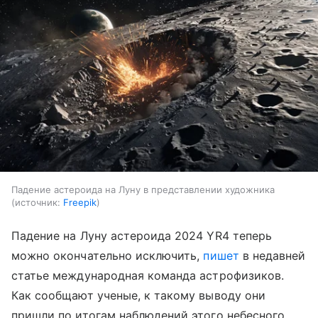
Падение астероида на Луну в представлении художника
источник:
Freepik
Падение на Луну астероида 2024 YR4 теперь
можно окончательно исключить,
пишет
в недавней
статье международная команда астрофизиков.
Как сообщают ученые, к такому выводу они
пришли по итогам наблюдений этого небесного