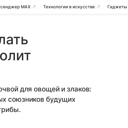
сенджер MAX
Технологии в искусстве
Гаджеты
лать
голит
чвой для овощей и злаков:
ых союзников будущих
грибы.