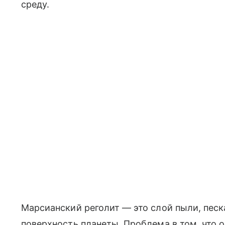
среду.
Марсианский реголит — это слой пыли, пес
поверхность планеты. Проблема в том, что