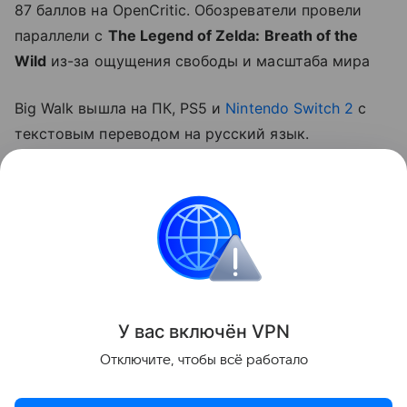
87 баллов на OpenCritic. Обозреватели провели
параллели с
The Legend of Zelda: Breath of the
Wild
из-за ощущения свободы и масштаба мира
Big Walk вышла на ПК, PS5 и
Nintendo Switch 2
с
текстовым переводом на русский язык.
Планируется ли релиз на Xbox Series X|S,
неизвестно. Со дня выхода игра также доступна в
каталоге подписочного сервиса PlayStation Plus
Essential.
Игры
У вас включ
ён
V
P
N
Поделиться
Отключите, чтобы всё работало