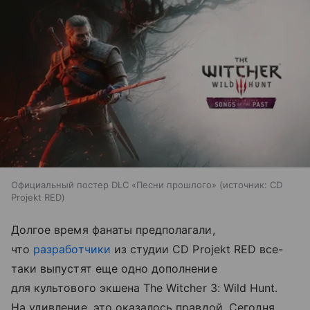
Официальный постер DLC «Песни прошлого»
источник:
CD
Projekt RED
Долгое время фанаты предполагали,
что
разработчики
из студии CD Projekt RED все-
таки выпустят еще одно дополнение
для культового экшена The Witcher 3: Wild Hunt.
На удивление, это оказалось правдой. Сегодня,