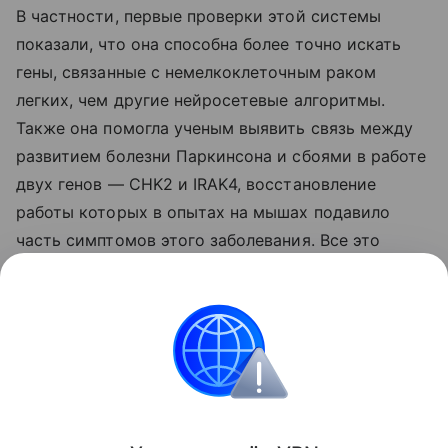
В частности, первые проверки этой системы
показали, что она способна более точно искать
гены, связанные с немелкоклеточным раком
легких, чем другие нейросетевые алгоритмы.
Также она помогла ученым выявить связь между
развитием болезни Паркинсона и сбоями в работе
двух генов — CHK2 и IRAK4, восстановление
работы которых в опытах на мышах подавило
часть симптомов этого заболевания. Все это
указывает на большую перспективность
дальнейшего использования «ИИ-биолога»
в научной работе, подытожили исследователи.
Биология
Поделиться