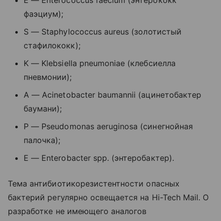
E — Enterococcus faecium (
энтерококк
фаэциум
);
S
—
Staphylococcus
aureus
(золотистый
стафилококк);
K
—
Klebsiella
pneumoniae
(клебсиелла
пневмонии);
A
—
Acinetobacter
baumannii
(ацинетобактер
баумани);
P
—
Pseudomonas
aeruginosa
(синегнойная
палочка);
E
—
Enterobacter
spp
. (энтеробактер).
Тема антибиотикорезистентности опасных
бактерий регулярно освещается на Hi-Tech Mail. О
разработке не имеющего аналогов