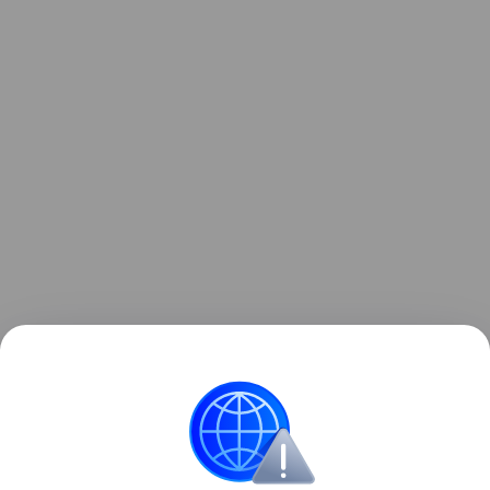
Ранее мы рассказывали о том, как
зонд ESA снял
на видео мощный выброс плазмы из Солнца
.
космос
Солнце