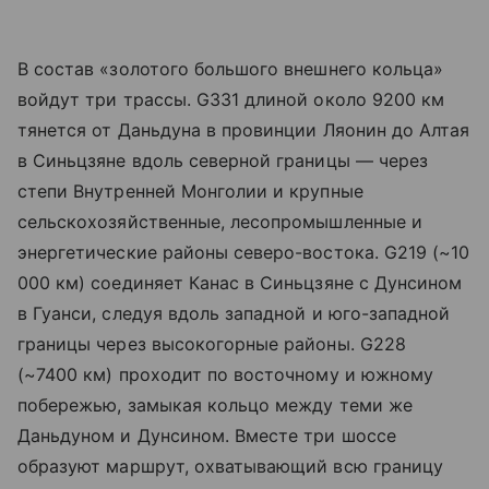
В состав «золотого большого внешнего кольца»
войдут три трассы. G331 длиной около 9200 км
тянется от Даньдуна в провинции Ляонин до Алтая
в Синьцзяне вдоль северной границы — через
степи Внутренней Монголии и крупные
сельскохозяйственные, лесопромышленные и
энергетические районы северо-востока. G219 (~10
000 км) соединяет Канас в Синьцзяне с Дунсином
в Гуанси, следуя вдоль западной и юго-западной
границы через высокогорные районы. G228
(~7400 км) проходит по восточному и южному
побережью, замыкая кольцо между теми же
Даньдуном и Дунсином. Вместе три шоссе
образуют маршрут, охватывающий всю границу