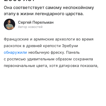
Она соответствует самому неспокойному
этапу в жизни легендарного царства.
Сергей Перельман
Автор новостей
Французские и армянские археологи во время
раскопок в древней крепости Эребуни
обнаружили
необычную фреску. Панель
с росписью удивительным образом сохранила
первоначальные цвета, хотя датировка показала,
что панно более 2500 лет. Это делает данную
Выберите комментарий
Выберите комментарий
Выберите комментарий
находку беспрецедентной и перспективной
для дальнейшего исследования.
Информация полезная и актуальная
Информация полезная и актуальная
Информация полезная и актуальная
Заголовок вводит в заблуждение
Заголовок вводит в заблуждение
Заголовок вводит в заблуждение