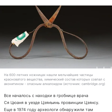
На 600-летних ножницах нашли мельчайшие частицы
красноватого вещества, химический состав которых совпал с
аконитином - опасным алкалоидом
источник:
cambridge.org
Все началось с находки в гробнице врача
Ся Цюаня в уезде Цзянъинь провинции Цзянсу.
Еще в 1974 году археологи обнаружили там