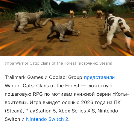
Игра Warrior Cats: Clans of the Forest
источник:
Steam
Trailmark Games и Coolabi Group
представили
Warrior Cats: Clans of the Forest — сюжетную
пошаговую RPG по мотивам книжной серии «Коты-
воители». Игра выйдет осенью 2026 года на ПК
(Steam), PlayStation 5, Xbox Series X|S, Nintendo
Switch и
Nintendo Switch 2
.