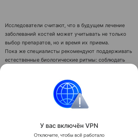
Исследователи считают, что в будущем лечение
заболеваний костей может учитывать не только
выбор препаратов, но и время их приема.
Пока же специалисты рекомендуют поддерживать
естественные биологические ритмы: соблюдать
режим сна, чаще бывать на дневном свету,
не откладывать прием пищи на поздний вечер
и регулярно заниматься физической активностью.
Биология
Поделиться
У вас включ
ён
V
P
N
Отключите, чтобы всё работало