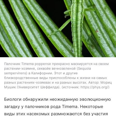
Палочник Timema poppense прекрасно маскируется на своем
растении-хозяине, секвойе вечнозеленой (Sequoia
sempervirens) в Калифорнии. Этот и другие
близкородственные виды приспособлены к жизни на самых
разных растениях-хозяевах и на разных высотах. Автор: Мориц
Мушик (Университет Шеффилда).
источник:
https://phys.org/
Биологи обнаружили неожиданную эволюционную
загадку у палочников рода Timema. Некоторые
виды этих насекомых размножаются без участия