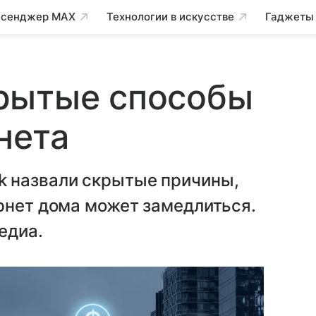
сенджер MAX
Технологии в искусстве
Гаджеты
рытые способы
нета
k назвали скрытые причины,
рнет дома может замедлиться.
едиа.