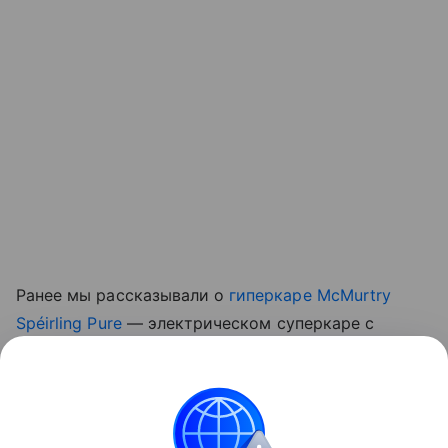
Ранее мы рассказывали о
гиперкаре McMurtry
Spéirling Pure
— электрическом суперкаре с
прижимной силой, создаваемой встроенными
вентиляторами, который начали выпускать малой
серией.