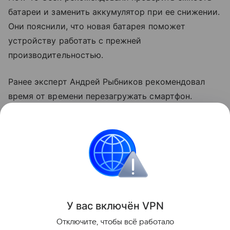
батареи и заменить аккумулятор при ее снижении.
Они пояснили, что новая батарея поможет
устройству работать с прежней
производительностью.
Ранее эксперт Андрей Рыбников рекомендовал
время от времени перезагружать смартфон.
По словам специалиста, перезагрузка может
закрыть неактивные процессы и перезапустить
неработающие.
смартфоны
Поделиться
У вас включ
ён
V
P
N
Отключите, чтобы всё работало