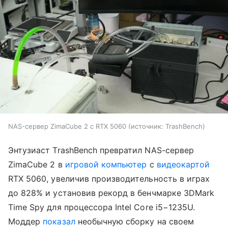
NAS-сервер ZimaCube 2 с RTX 5060
источник:
TrashBench
Энтузиаст TrashBench превратил NAS-сервер
ZimaCube 2 в
игровой компьютер
с
видеокартой
RTX 5060, увеличив производительность в играх
до 828% и установив рекорд в бенчмарке 3DMark
Time Spy для процессора Intel Core i5−1235U.
Моддер
показал
необычную сборку на своем