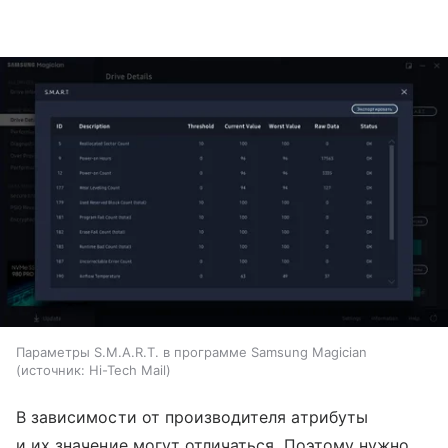
Параметры S.M.A.R.T. в программе Samsung Magician
источник:
Hi-Tech Mail
В зависимости от производителя атрибуты
и их значение могут отличаться. Поэтому нужно