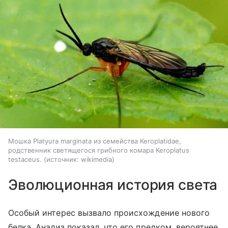
Мошка Platyura marginata из семейства Keroplatidae,
родственник светящегося грибного комара Keroplatus
testaceus.
источник:
wikimedia
Эволюционная история света
Особый интерес вызвало происхождение нового
белка. Анализ показал, что его предком, вероятнее