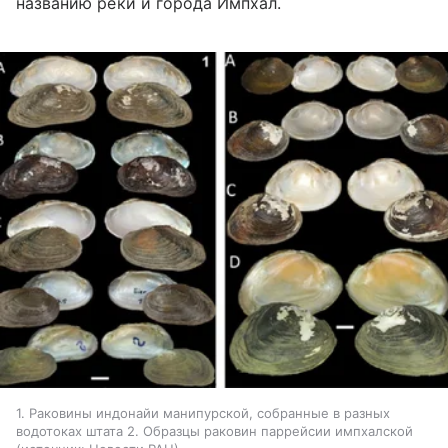
названию реки и города Импхал.
1. Раковины индонайи манипурской, собранные в разных
водотоках штата 2. Образцы раковин паррейсии импхалской