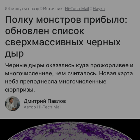
54 минуты назад
Источник:
Hi-Tech Mail
Наука
Полку монстров прибыло:
обновлен список
сверхмассивных черных
дыр
Черные дыры оказались куда прожорливее и
многочисленнее, чем считалось. Новая карта
неба преподнесла многочисленные
сюрпризы.
Дмитрий Павлов
Автор Hi-Tech Mail