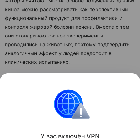
Авторы считают, что на основе полученных данных
киноа можно рассматривать как перспективный
функциональный продукт для профилактики и
контроля жировой болезни печени. Вместе с тем
они оговариваются: все эксперименты
проводились на животных, поэтому подтвердить
аналогичный эффект у людей предстоит в
клинических испытаниях.
Ранее мы рассказывали о том, что
привычная
ягода оказалась способна снижать проявления
жировой болезни печени
.
Красота и здоровье
Поделиться
У вас включ
ён
V
P
N