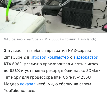
NAS-сервер ZimaCube 2 с RTX 5060
источник:
TrashBench
Энтузиаст TrashBench превратил NAS-сервер
ZimaCube 2 в
игровой компьютер
с
видеокартой
RTX 5060, увеличив производительность в играх
до 828% и установив рекорд в бенчмарке 3DMark
Time Spy для процессора Intel Core i5−1235U.
Моддер
показал
необычную сборку на своем
YouTube-канале.