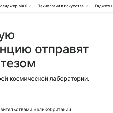
сенджер MAX
Технологии в искусстве
Гаджеты
ную
анцию отправят
отезом
оей космической лаборатории.
авительствами Великобритании