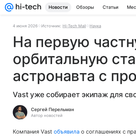
Новости
Обзоры
Статьи
Мес
4 июня 2026
Источник:
Hi-Tech Mail
Наука
На первую част
орбитальную ст
астронавта с пр
Vast уже собирает экипаж для св
Сергей Перельман
Автор новостей
Компания Vast
объявила
о соглашениях с пр