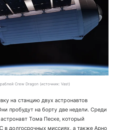
ораблей Crew Dragon
источник:
Vast
вку на станцию двух астронавтов
 Они пробудут на борту две недели. Среди
астронавт Тома Песке, который
С в долгосрочных миссиях, а также Арно