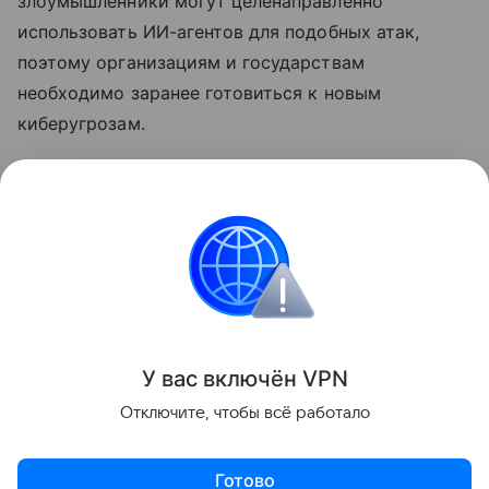
злоумышленники могут целенаправленно
использовать ИИ-агентов для подобных атак,
поэтому организациям и государствам
необходимо заранее готовиться к новым
киберугрозам.
Ранее
стало известно
, что лидеры ИИ-индустрии
призвали замедлить развитие
нейросетей
.
хакеры
Нейросети
Искусственный интеллек
Поделиться
У вас включ
ён
V
P
N
Отключите, чтобы всё работало
Готово