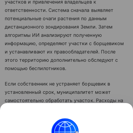
участков и привлечения владельцев к
ответственности. Система сначала выявляет
потенциальные очаги растения по данным
дистанционного зондирования Земли. Затем
алгоритмы ИИ анализируют полученную
информацию, определяют участки с борщевиком
и устанавливают их правообладателей. После
этого территорию дополнительно обследуют с
помощью беспилотников.
Если собственник не устраняет борщевик в
установленный срок, муниципалитет может
самостоятельно обработать участок. Расходы на
проведение работ затем взыскиваются с
владельца в течение двух месяцев или через суд.