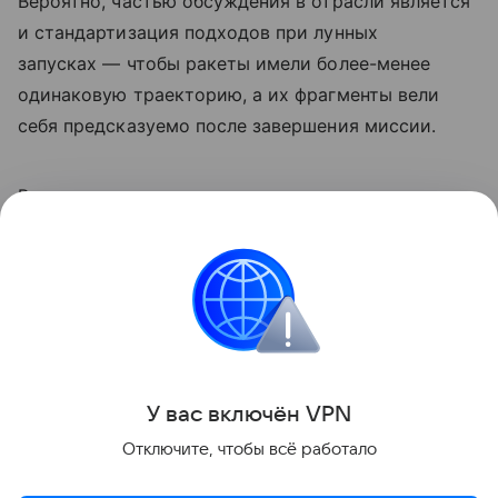
Вероятно, частью обсуждения в отрасли является
и стандартизация подходов при лунных
запусках — чтобы ракеты имели более-менее
одинаковую траекторию, а их фрагменты вели
себя предсказуемо после завершения миссии.
Ранее мы
рассказывали
о предложении
специалистов перенести место высадки
астронавтов «Артемиды-3» на Луну.
космос
NASA
Луна
Поделиться
У вас включ
ён
V
P
N
Отключите, чтобы всё работало