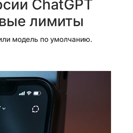
рсии ChatGPT
овые лимиты
или модель по умолчанию.