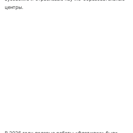
центры.
В 2026 году полевые работы «Флотилии» были