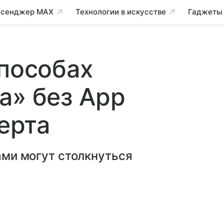
сенджер MAX
Технологии в искусстве
Гаджеты
способах
а» без App
перта
ками могут столкнуться