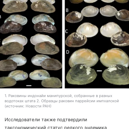
1. Раковины индонайи манипурской, собранные в разных
водотоках штата 2. Образцы раковин паррейсии импхалской
источник:
Новости РАН
Исследователи также подтвердили
таксономический статус редкого эндемика