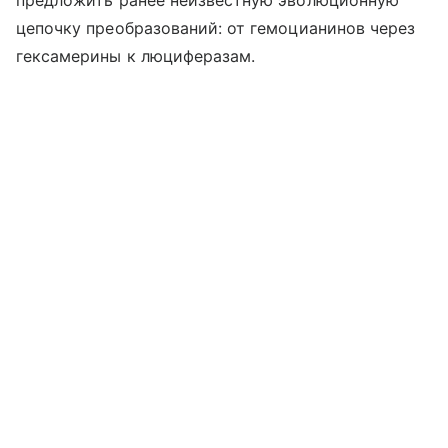
предложить ранее неизвестную эволюционную
цепочку преобразований: от гемоцианинов через
гексамерины к люциферазам.