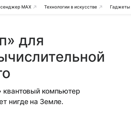
сенджер MAX
Технологии в искусстве
Гаджеты
п» для
вычислительной
го
» квантовый компьютер
т нигде на Земле.