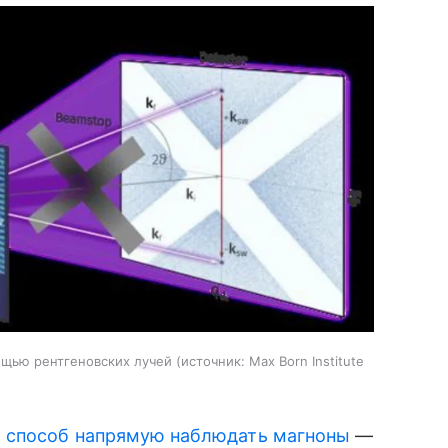
ощью рентгеновских лучей
источник:
Max Born Institute
а способ напрямую наблюдать магноны
—