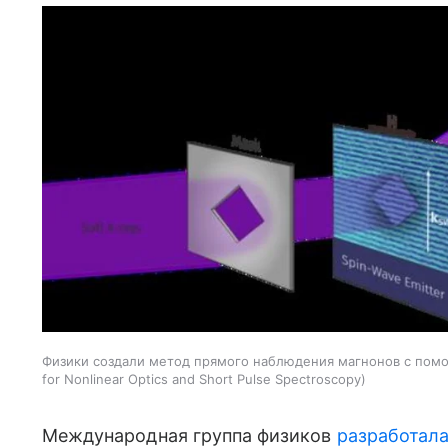
Физики создали метод прямого наблюдения магнонов с пом
for Nonlinear Optics and Short Pulse Spectroscopy
Международная группа физиков
разработал