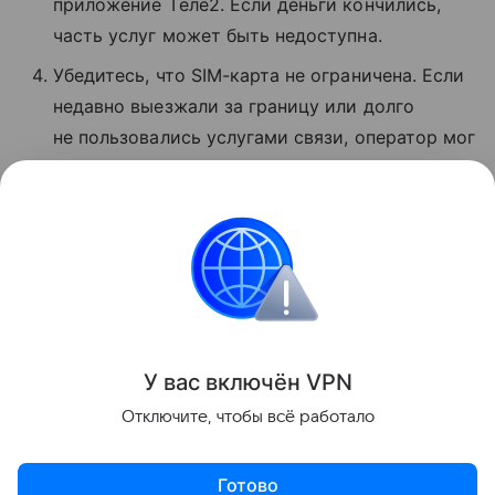
приложение Tеле2. Если деньги кончились,
часть услуг может быть недоступна.
Убедитесь, что SIM-карта не ограничена. Если
недавно выезжали за границу или долго
не пользовались услугами связи, оператор мог
временно заблокировать звонки и интернет.
Если ничего не помогло, позвоните
в поддержку по номеру 611 с мобильного T2.
Сбои
Поделиться
У вас включ
ён
V
P
N
Отключите, чтобы всё работало
Готово